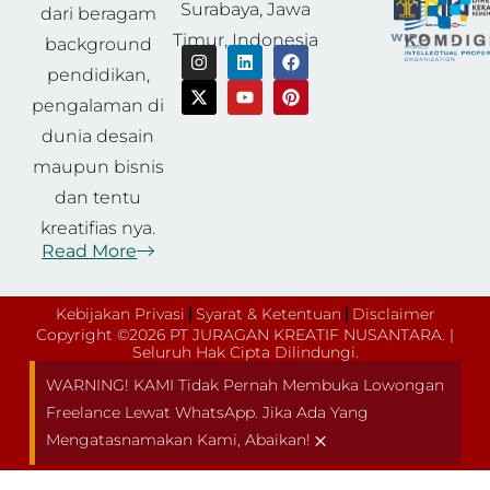
Surabaya, Jawa
dari beragam
Timur, Indonesia
background
pendidikan,
pengalaman di
dunia desain
maupun bisnis
dan tentu
kreatifias nya.
Read More
Kebijakan Privasi
Syarat & Ketentuan
Disclaimer
Copyright ©2026 PT JURAGAN KREATIF NUSANTARA. |
Seluruh Hak Cipta Dilindungi.
WARNING! KAMI Tidak Pernah Membuka Lowongan
Freelance Lewat WhatsApp. Jika Ada Yang
×
Mengatasnamakan Kami, Abaikan!