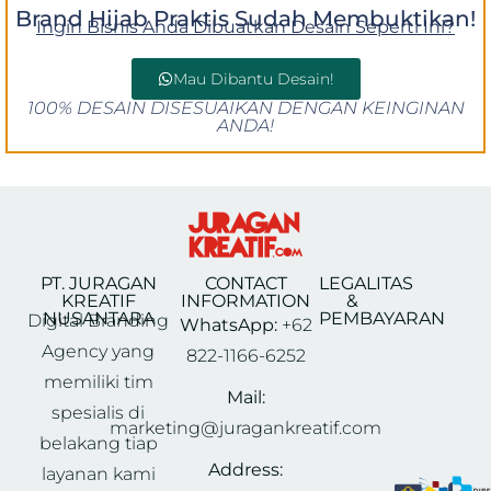
Brand Hijab Praktis Sudah Membuktikan!
Ingin Bisnis Anda Dibuatkan Desain Seperti Ini?
Mau Dibantu Desain!
100% DESAIN DISESUAIKAN DENGAN KEINGINAN
ANDA!
PT. JURAGAN
CONTACT
LEGALITAS
KREATIF
INFORMATION
&
NUSANTARA
PEMBAYARAN
Digital Branding
WhatsApp:
+62
Agency yang
822-1166-6252
memiliki tim
Mail:
spesialis di
marketing@juragankreatif.com
belakang tiap
Address:
layanan kami