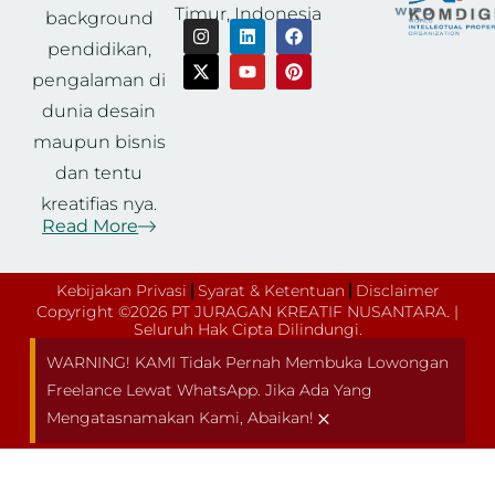
Timur, Indonesia
background
pendidikan,
pengalaman di
dunia desain
maupun bisnis
dan tentu
kreatifias nya.
Read More
Kebijakan Privasi
Syarat & Ketentuan
Disclaimer
Copyright ©2026 PT JURAGAN KREATIF NUSANTARA. |
Seluruh Hak Cipta Dilindungi.
WARNING! KAMI Tidak Pernah Membuka Lowongan
Freelance Lewat WhatsApp. Jika Ada Yang
×
Mengatasnamakan Kami, Abaikan!