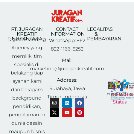
PT. JURAGAN
CONTACT
LEGALITAS
KREATIF
INFORMATION
&
NUSANTARA
PEMBAYARAN
Digital Branding
WhatsApp:
+62
Agency yang
822-1166-6252
memiliki tim
Mail:
spesialis di
marketing@juragankreatif.com
belakang tiap
Address:
layanan kami
Surabaya, Jawa
dari beragam
Timur, Indonesia
background
pendidikan,
pengalaman di
dunia desain
maupun bisnis